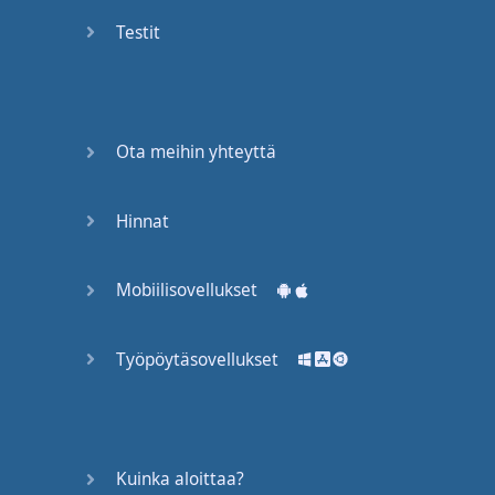
Again
Testit
Bearing
Information
What the
Ota meihin yhteyttä
Devil
Hinnat
Two For
You
Mobiilisovellukset
At the
End of
the Day
Työpöytäsovellukset
(1)
At the
End of
Kuinka aloittaa?
the Day