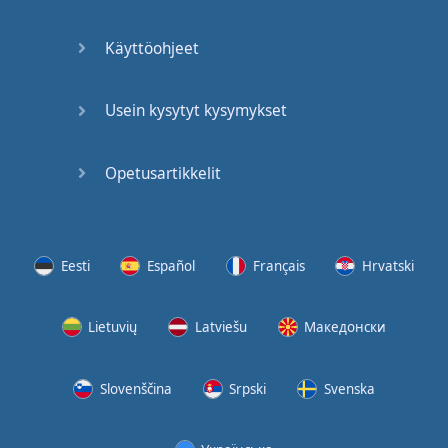
(2)
Käyttöohjeet
At the
End of
the Day
Usein kysytyt kysymykset
(3)
Opetusartikkelit
At the
End of
the Day
(4)
Eesti
Español
Français
Hrvatski
GMAT
Verbal
Lietuvių
Latviešu
Македонски
Quiz
GMAT
Slovenščina
Srpski
Svenska
Vocabulary