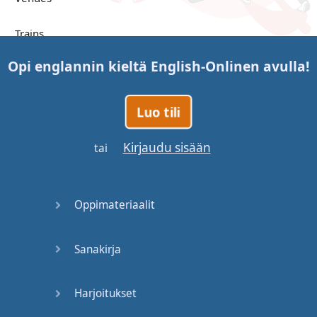
Trains
Opi englannin kieltä
English-Online
n avulla!
Bite, Bit,
Bitten
Luo tili
Issues
Kirjaudu sisään
tai
What a
Cracker
Oppimateriaalit
Lunch is
served
Sanakirja
Dry as
you like
Harjoitukset
Back