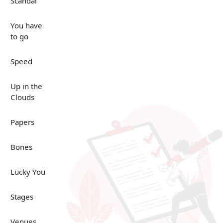
Scandal
You have
to go
Speed
Up in the
Clouds
Papers
Bones
Lucky You
Stages
Venues