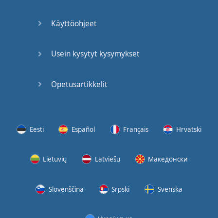
(2)
Käyttöohjeet
At the
End of
the Day
Usein kysytyt kysymykset
(3)
Opetusartikkelit
At the
End of
the Day
(4)
Eesti
Español
Français
Hrvatski
GMAT
Verbal
Lietuvių
Latviešu
Македонски
Quiz
GMAT
Slovenščina
Srpski
Svenska
Vocabulary