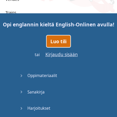
Trains
Opi englannin kieltä
English-Online
n avulla!
Bite, Bit,
Bitten
Luo tili
Issues
Kirjaudu sisään
tai
What a
Cracker
Oppimateriaalit
Lunch is
served
Sanakirja
Dry as
you like
Harjoitukset
Back