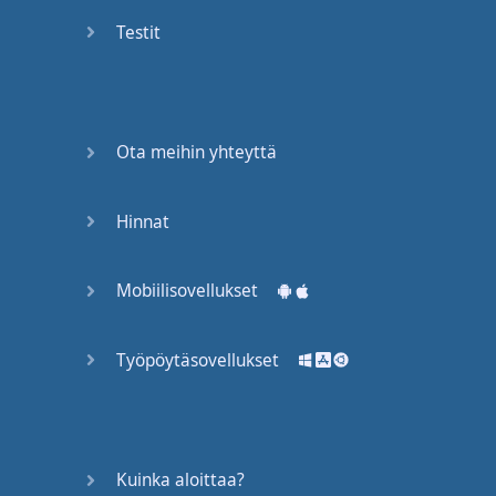
Again
Testit
Bearing
Information
What the
Ota meihin yhteyttä
Devil
Hinnat
Two For
You
Mobiilisovellukset
At the
End of
the Day
Työpöytäsovellukset
(1)
At the
End of
Kuinka aloittaa?
the Day