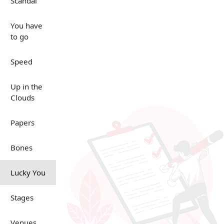
Scandal
You have
to go
Speed
Up in the
Clouds
Papers
Bones
Lucky You
Stages
Venues