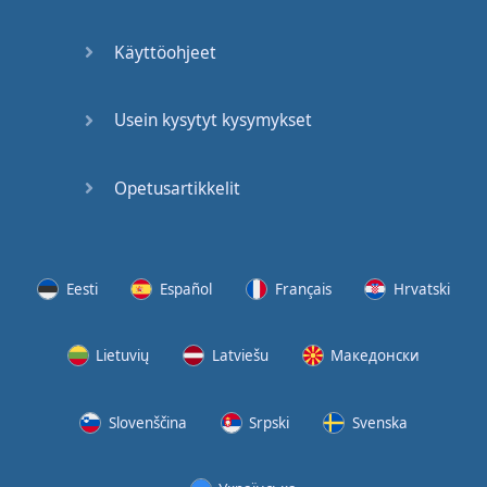
(2)
Käyttöohjeet
At the
End of
the Day
Usein kysytyt kysymykset
(3)
Opetusartikkelit
At the
End of
the Day
(4)
Eesti
Español
Français
Hrvatski
GMAT
Verbal
Lietuvių
Latviešu
Македонски
Quiz
GMAT
Slovenščina
Srpski
Svenska
Vocabulary