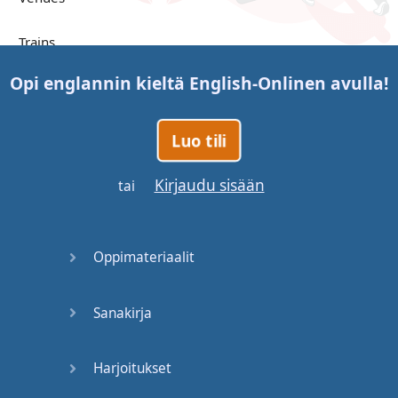
Trains
Opi englannin kieltä
English-Online
n avulla!
Bite, Bit,
Bitten
Luo tili
Issues
Kirjaudu sisään
tai
What a
Cracker
Oppimateriaalit
Lunch is
served
Sanakirja
Dry as
you like
Harjoitukset
Back