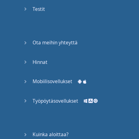
Again
Testit
Bearing
Information
What the
Ota meihin yhteyttä
Devil
Hinnat
Two For
You
Mobiilisovellukset
At the
End of
the Day
Työpöytäsovellukset
(1)
At the
End of
Kuinka aloittaa?
the Day