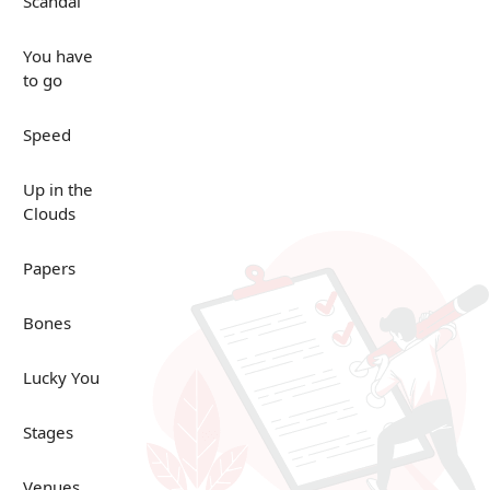
Scandal
You have
to go
Speed
Up in the
Clouds
Papers
Bones
Lucky You
Stages
Venues