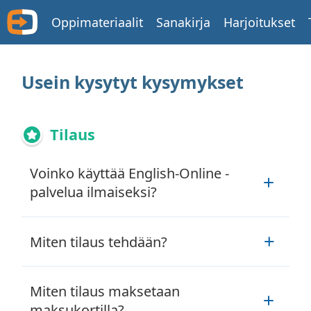
Oppimateriaalit
Sanakirja
Harjoitukset
Usein kysytyt kysymykset
Tilaus
Voinko käyttää English-Online -
palvelua ilmaiseksi?
Voit käyttää
English-Online
-palvelua
Miten tilaus tehdään?
ilmaiseksi seuraavin rajoituksin:
10
materiaalia
päivässä
Siirry sivulle
Oma tilaus
.
Miten tilaus maksetaan
100 uutta sanaa päivässä
Maksutavat:
maksukortilla?