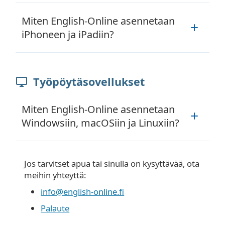
peruuttamista sähköpostitse:
Avaa
english-online.fi
Google
info@english-online.fi
Miten English-Online asennetaan
Chromessa
Kerro viestissäsi sähköpostiosoite,
iPhoneen ja iPadiin?
jota käytit tilauksen tekemiseen.
Napauta
Avaa
english-online.fi
Safarissa
Napauta
Action (Share)
Työpöytäsovellukset
Miten English-Online asennetaan
Windowsiin, macOSiin ja Linuxiin?
Avaa
english-online.fi
Google
Napauta
Add to Home Screen
Chromessa
Napauta
Add to Home Screen
Jos tarvitset apua tai sinulla on kysyttävää, ota
meihin yhteyttä:
Napauta
Install English Online
info@english-online.fi
Napauta
Install
Jos tarvitset apua tai sinulla on
Palaute
kysyttävää, ota meihin yhteyttä: