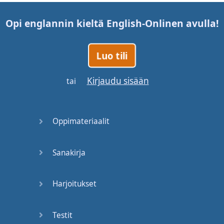
Opi englannin kieltä
English-Online
n avulla!
Luo tili
Kirjaudu sisään
tai
Oppimateriaalit
Sanakirja
Harjoitukset
Testit