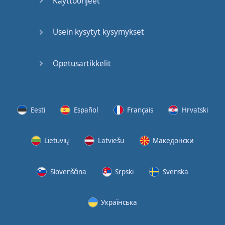
Käyttöohjeet
Usein kysytyt kysymykset
Opetusartikkelit
Eesti
Español
Français
Hrvatski
Lietuvių
Latviešu
Македонски
Slovenščina
Srpski
Svenska
Українська