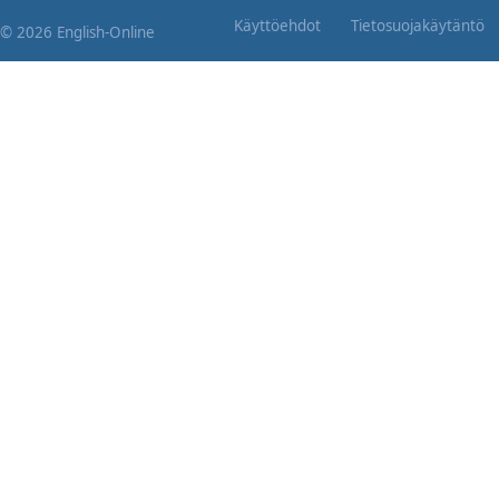
Käyttöehdot
Tietosuojakäytäntö
© 2026 English-Online