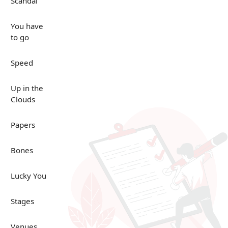
Scandal
You have
to go
Speed
Up in the
Clouds
Papers
Bones
Lucky You
Stages
Venues