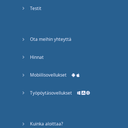
Again
Testit
Bearing
Information
What the
Ota meihin yhteyttä
Devil
Hinnat
Two For
You
Mobiilisovellukset
At the
End of
the Day
Työpöytäsovellukset
(1)
At the
End of
Kuinka aloittaa?
the Day