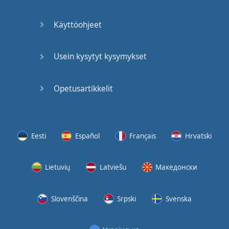
(2)
Käyttöohjeet
At the
End of
the Day
Usein kysytyt kysymykset
(3)
Opetusartikkelit
At the
End of
the Day
(4)
Eesti
Español
Français
Hrvatski
GMAT
Verbal
Lietuvių
Latviešu
Македонски
Quiz
GMAT
Slovenščina
Srpski
Svenska
Vocabulary