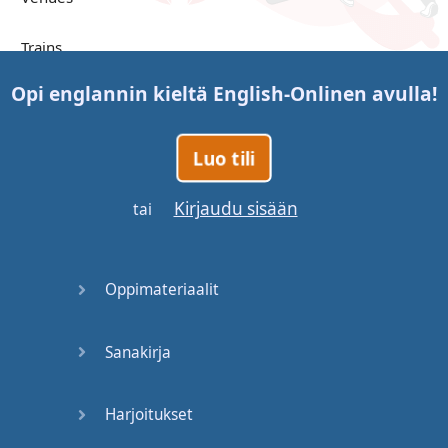
Trains
Opi englannin kieltä
English-Online
n avulla!
Bite, Bit,
Bitten
Luo tili
Issues
Kirjaudu sisään
tai
What a
Cracker
Oppimateriaalit
Lunch is
served
Sanakirja
Dry as
you like
Harjoitukset
Back