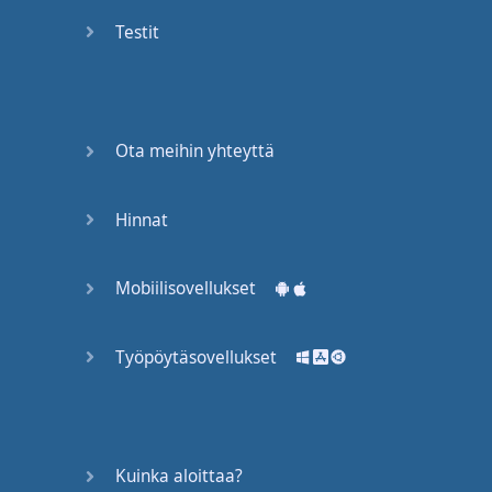
Again
Testit
Bearing
Information
What the
Ota meihin yhteyttä
Devil
Hinnat
Two For
You
Mobiilisovellukset
At the
End of
the Day
Työpöytäsovellukset
(1)
At the
End of
Kuinka aloittaa?
the Day