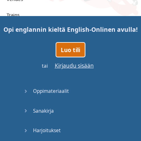
Trains
Opi englannin kieltä
English-Online
n avulla!
Bite, Bit,
Bitten
Luo tili
Issues
Kirjaudu sisään
tai
What a
Cracker
Oppimateriaalit
Lunch is
served
Sanakirja
Dry as
you like
Harjoitukset
Back