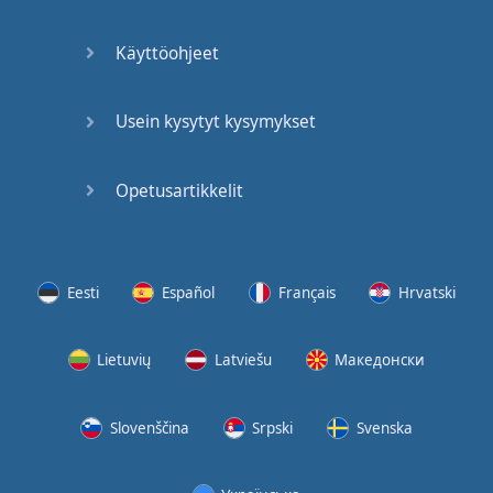
(2)
Käyttöohjeet
At the
End of
the Day
Usein kysytyt kysymykset
(3)
Opetusartikkelit
At the
End of
the Day
(4)
Eesti
Español
Français
Hrvatski
GMAT
Verbal
Lietuvių
Latviešu
Македонски
Quiz
GMAT
Slovenščina
Srpski
Svenska
Vocabulary