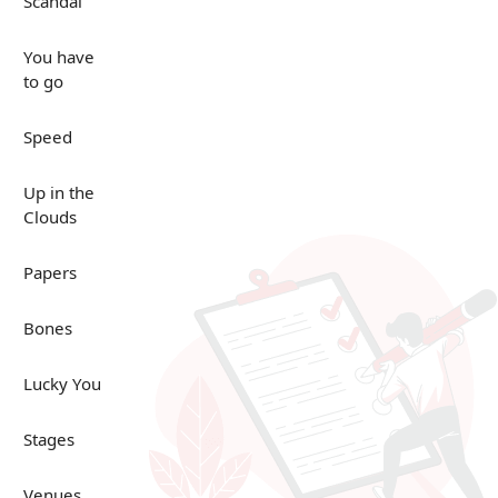
Scandal
You have
to go
Speed
Up in the
Clouds
Papers
Bones
Lucky You
Stages
Venues