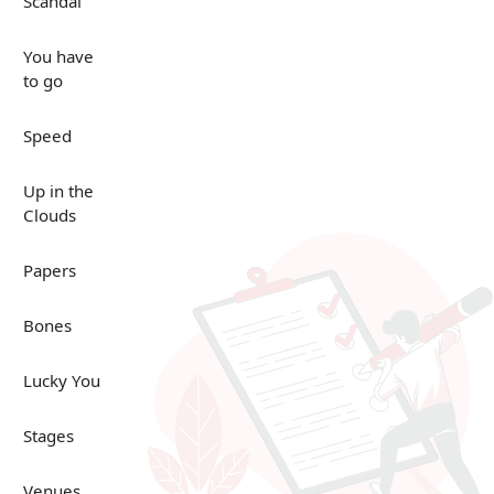
Scandal
You have
to go
Speed
Up in the
Clouds
Papers
Bones
Lucky You
Stages
Venues