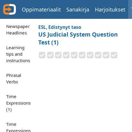
Oppimateriaalit
Sanakirja
Harjoitukset
Newspaper
ESL, Edistynyt taso
Headlines
US Judicial System Question
Test (1)
Learning
tips and
instructions
Phrasal
Verbs
Time
Expressions
(1)
Time
Expressions