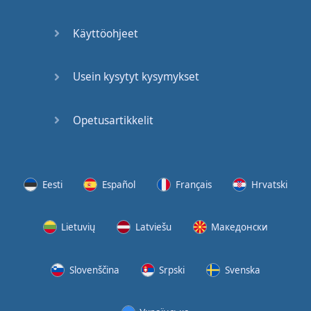
(2)
Käyttöohjeet
At the
End of
the Day
Usein kysytyt kysymykset
(3)
Opetusartikkelit
At the
End of
the Day
(4)
Eesti
Español
Français
Hrvatski
GMAT
Verbal
Lietuvių
Latviešu
Македонски
Quiz
GMAT
Slovenščina
Srpski
Svenska
Vocabulary