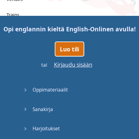
Trains
Opi englannin kieltä
English-Online
n avulla!
Bite, Bit,
Bitten
Luo tili
Issues
Kirjaudu sisään
tai
What a
Cracker
Oppimateriaalit
Lunch is
served
Sanakirja
Dry as
you like
Harjoitukset
Back