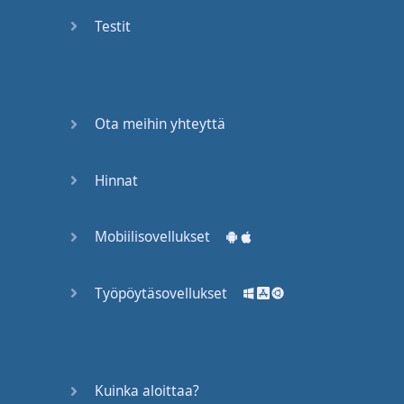
Again
Testit
Bearing
Information
What the
Ota meihin yhteyttä
Devil
Hinnat
Two For
You
Mobiilisovellukset
At the
End of
the Day
Työpöytäsovellukset
(1)
At the
End of
Kuinka aloittaa?
the Day