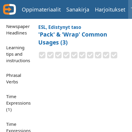
Oppimateriaalit
Sanakirja
Harjoitukset
Newspaper
ESL, Edistynyt taso
Headlines
'Pack' & 'Wrap' Common
Usages (3)
Learning
tips and
instructions
Phrasal
Verbs
Time
Expressions
(1)
Time
Expressions