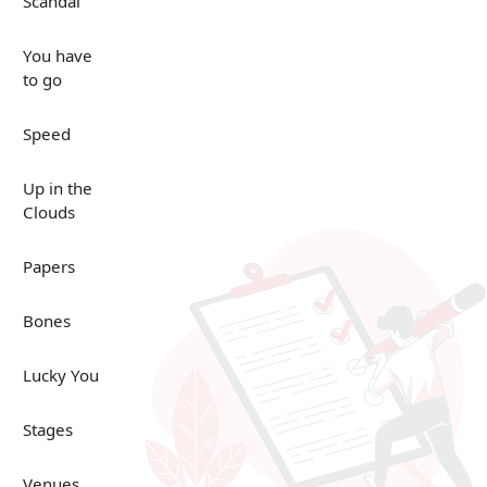
Scandal
You have
to go
Speed
Up in the
Clouds
Papers
Bones
Lucky You
Stages
Venues