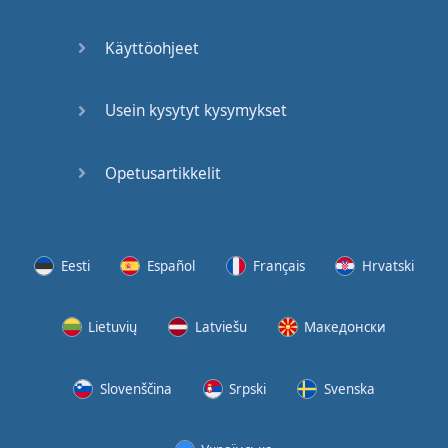
(2)
Käyttöohjeet
At the
End of
the Day
Usein kysytyt kysymykset
(3)
Opetusartikkelit
At the
End of
the Day
(4)
Eesti
Español
Français
Hrvatski
GMAT
Verbal
Lietuvių
Latviešu
Македонски
Quiz
GMAT
Slovenščina
Srpski
Svenska
Vocabulary