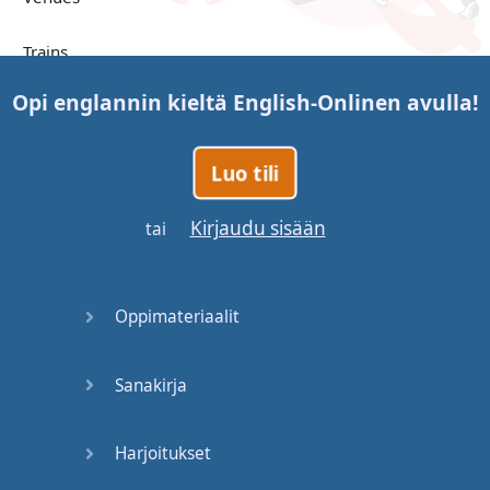
Trains
Opi englannin kieltä
English-Online
n avulla!
Bite, Bit,
Bitten
Luo tili
Issues
Kirjaudu sisään
tai
What a
Cracker
Oppimateriaalit
Lunch is
served
Sanakirja
Dry as
you like
Harjoitukset
Back