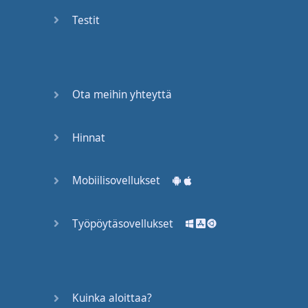
Again
Testit
Bearing
Information
What the
Ota meihin yhteyttä
Devil
Hinnat
Two For
You
Mobiilisovellukset
At the
End of
the Day
Työpöytäsovellukset
(1)
At the
End of
Kuinka aloittaa?
the Day