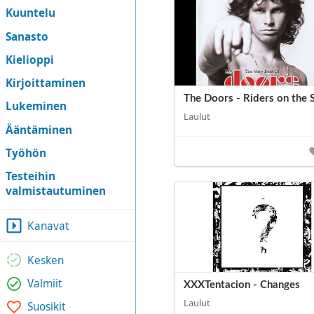
Kuuntelu
Sanasto
Kielioppi
Kirjoittaminen
The Doors - Riders on the 
Lukeminen
Laulut
Ääntäminen
Työhön
Testeihin
valmistautuminen
Kanavat
Kesken
Valmiit
XXXTentacion - Changes
Laulut
Suosikit