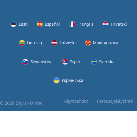
Eesti
Español
Français
Hrvatski
Lietuvių
Latviešu
Македонски
Slovenščina
Srpski
Svenska
Українська
Käyttöehdot
Tietosuojakäytäntö
© 2026 English-Online