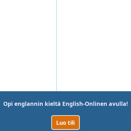
Opi englannin kieltä
English-Online
n avulla!
Luo tili