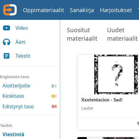
Oppimateriaalit
Sanakirja
Harjoitukset
Video
Suositut
Uudet
materiaalit
materiaalit
Ääni
Tekstit
Englannin taso
Aloittelijoille
Keskitaso
Xxxtentacion - Sad!
Edistynyt taso
Laulut
Taidot
Viestintä